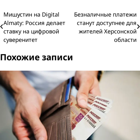
Навигация
Мишустин на Digital
Безналичные платежи
Almaty: Россия делает
станут доступнее для
по
ставку на цифровой
жителей Херсонской
суверенитет
области
записям
Похожие записи