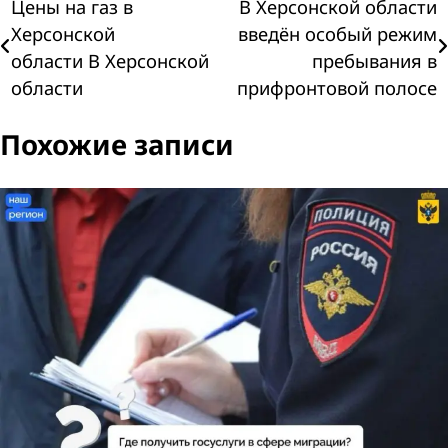
Навигация
Цены на газ в
В Херсонской области
Херсонской
введён особый режим
по
области В Херсонской
пребывания в
области
прифронтовой полосе
записям
Похожие записи