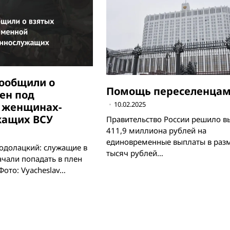
сообщили о
Помощь переселенца
лен под
10.02.2025
 женщинах-
жащих ВСУ
Правительство России решило в
411,9 миллиона рублей на
единовременные выплаты в раз
Водолацкий: служащие в
тысяч рублей…
чали попадать в плен
ото: Vyacheslav…