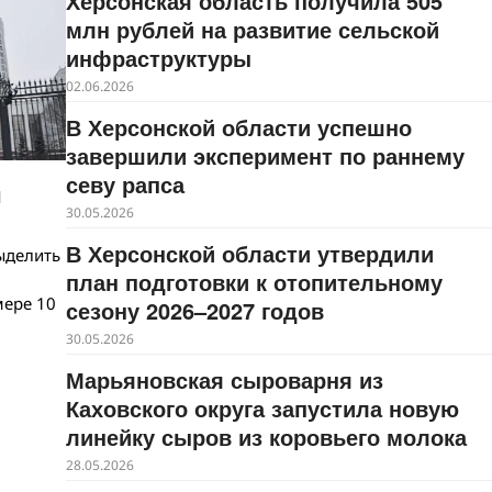
Херсонская область получила 505
млн рублей на развитие сельской
инфраструктуры
02.06.2026
В Херсонской области успешно
завершили эксперимент по раннему
севу рапса
м
30.05.2026
В Херсонской области утвердили
ыделить
план подготовки к отопительному
мере 10
сезону 2026–2027 годов
30.05.2026
Марьяновская сыроварня из
Каховского округа запустила новую
линейку сыров из коровьего молока
28.05.2026