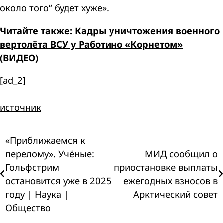
около того“ будет хуже».
Читайте также:
Кадры уничтожения военного
вертолёта ВСУ у Работино «Корнетом»
(ВИДЕО)
[ad_2]
источник
Навигация
«Приближаемся к
перелому». Учёные:
МИД сообщил о
по
Гольфстрим
приостановке выплаты
остановится уже в 2025
ежегодных взносов в
записям
году | Наука |
Арктический совет
Общество