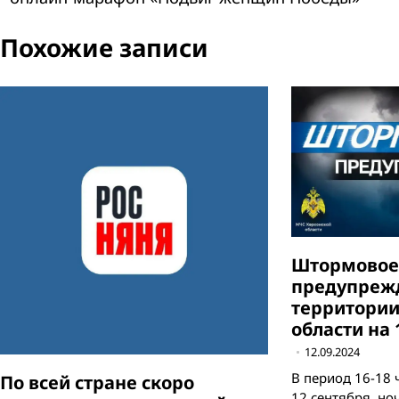
по
Похожие записи
записям
Штормово
предупреж
территории
области на 
12.09.2024
В период 16-18 
По всей стране скоро
12 сентября, но