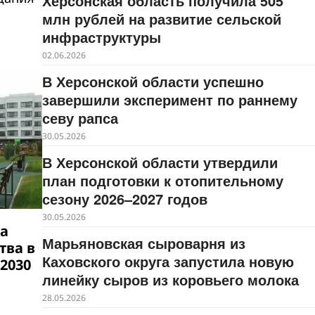
Херсонская область получила 505
млн рублей на развитие сельской
инфраструктуры
02.06.2026
В Херсонской области успешно
завершили эксперимент по раннему
севу рапса
30.05.2026
В Херсонской области утвердили
план подготовки к отопительному
сезону 2026–2027 годов
30.05.2026
а
Марьяновская сыроварня из
тва в
Каховского округа запустила новую
2030
линейку сыров из коровьего молока
28.05.2026