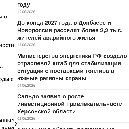
году
15.06.2026
я о
До конца 2027 года в Донбассе и
Новороссии расселят более 2,2 тыс.
жителей аварийного жилья
ности
13.06.2026
Министерство энергетики РФ создало
отраслевой штаб для стабилизации
.
ситуации с поставками топлива в
южные регионы страны
оды с
09.06.2026
Сальдо заявил о росте
инвестиционной привлекательности
Херсонской области
03.06.2026
онные
щания