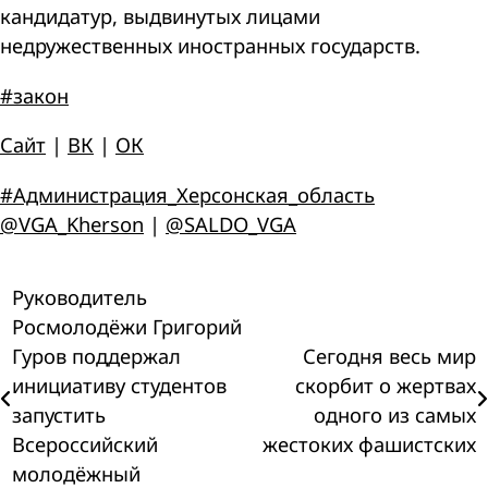
кандидатур, выдвинутых лицами
недружественных иностранных государств.
#закон
Сайт
|
ВК
|
ОК
#Администрация_Херсонская_область
@VGA_Kherson
|
@SALDO_VGA
Навигация
Руководитель
Росмолодёжи Григорий
по
Гуров поддержал
Сегодня весь мир
инициативу студентов
скорбит о жертвах
записям
запустить
одного из самых
Всероссийский
жестоких фашистских
молодёжный