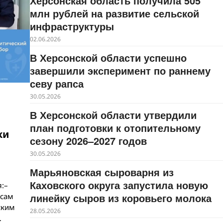
Херсонская область получила 505
млн рублей на развитие сельской
инфраструктуры
02.06.2026
В Херсонской области успешно
завершили эксперимент по раннему
севу рапса
30.05.2026
В Херсонской области утвердили
план подготовки к отопительному
ки
сезону 2026–2027 годов
30.05.2026
Марьяновская сыроварня из
Каховского округа запустила новую
:–
линейку сыров из коровьего молока
осам
ским
28.05.2026
…