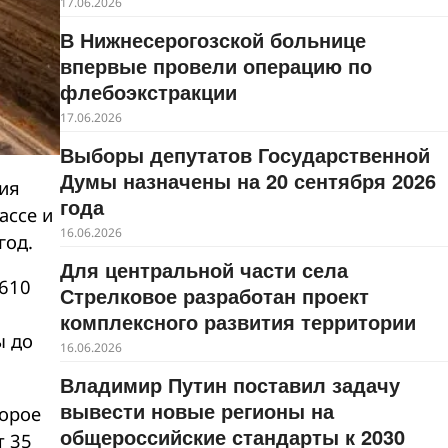
17.06.2026
В Нижнесерогозской больнице
впервые провели операцию по
флебоэкстракции
17.06.2026
Выборы депутатов Государственной
Думы назначены на 20 сентября 2026
ния
года
ассе и
16.06.2026
год.
Для центральной части села
 610
Стрелковое разработан проект
комплексного развития территории
ы до
16.06.2026
Владимир Путин поставил задачу
вывести новые регионы на
торое
общероссийские стандарты к 2030
т 35