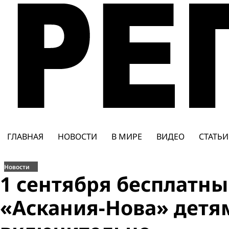
Перейти
к
содержимому
ГЛАВНАЯ
НОВОСТИ
В МИРЕ
ВИДЕО
СТАТЬИ
Новости
1 сентября бесплатны
«Аскания-Нова» детям