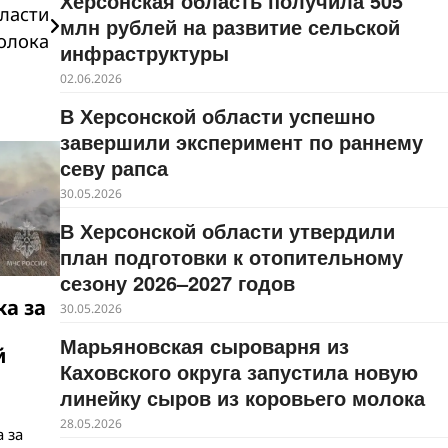
Херсонская область получила 505
ласти
млн рублей на развитие сельской
олока
инфраструктуры
02.06.2026
В Херсонской области успешно
завершили эксперимент по раннему
севу рапса
30.05.2026
В Херсонской области утвердили
план подготовки к отопительному
сезону 2026–2027 годов
а за
30.05.2026
Марьяновская сыроварня из
й
Каховского округа запустила новую
линейку сыров из коровьего молока
28.05.2026
 за