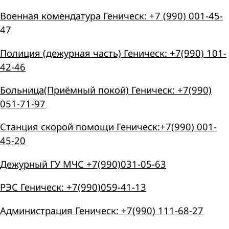
Военная комендатура Геническ: +7 (990) 001-45-
47
Полиция (дежурная часть) Геническ: +7(990) 101-
42-46
Больница(Приёмный покой) Геническ: +7(990)
051-71-97
Станция скорой помощи Геническ:+7(990) 001-
45-20
Дежурный ГУ МЧС +7(990)031-05-63
РЭС Геническ: +7(990)059-41-13
Администрация Геническ: +7(990) 111-68-27