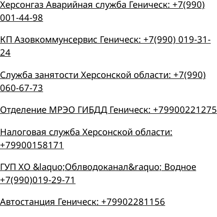
Херсонгаз Аварийная служба Геническ: +7(990)
001-44-98
КП Азовкоммунсервис Геническ: +7(990) 019-31-
24
Служба занятости Херсонской области: +7(990)
060-67-73
Отделение МРЭО ГИБДД Геническ: +79900221275
Налоговая служба Херсонской области:
+79900158171
ГУП ХО &laquo;Облводоканал&raquo; Водное
+7(990)019-29-71
Автостанция Геническ: +79902281156