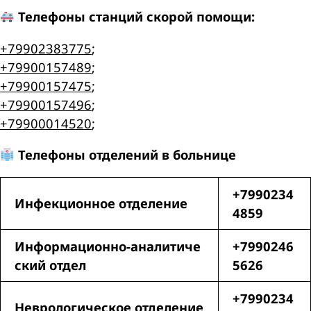
Телефоны станций скорой помощи:
+79902383775
;
+79900157489
;
+79900157475
;
+79900157496
;
+79900014520
;
Телефоны отделений в больнице
+7990234
Инфекционное отделение
4859
Информационно-аналитиче
+7990246
ский отдел
5626
+7990234
Неврологическое отделение