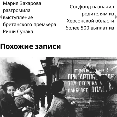
Навигация
Мария Захарова
Соцфонд назначил
разгромила
родителям из
по
выступление
Херсонской области
британского премьера
записям
более 500 выплат из
Риши Сунака.
Похожие записи