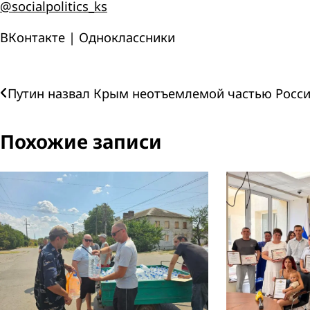
@socialpolitics_ks
ВКонтакте | Одноклассники
Навигация
Путин назвал Крым неотъемлемой частью Росс
по
Похожие записи
записям