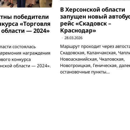
В Херсонской области
запущен новый автобу
стны победители
рейс «Скадовск –
нкурса «Торговля
Краснодар»
 области — 2024»
28.03.2026
Маршрут проходит через автост
ласти состоялась
Скадовская, Каланчакская, Чапл
церемония награждения
Новоасканийская, Чкаловская,
рвого конкурса
Новотроицкая, Геническая, дале
нской области — 2024».
остановочные пункты…