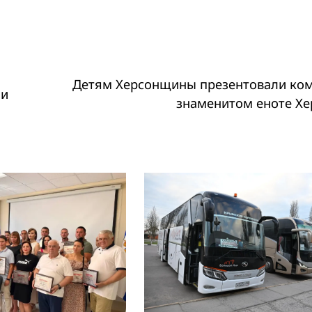
Детям Херсонщины презентовали ком
ии
знаменитом еноте Хе