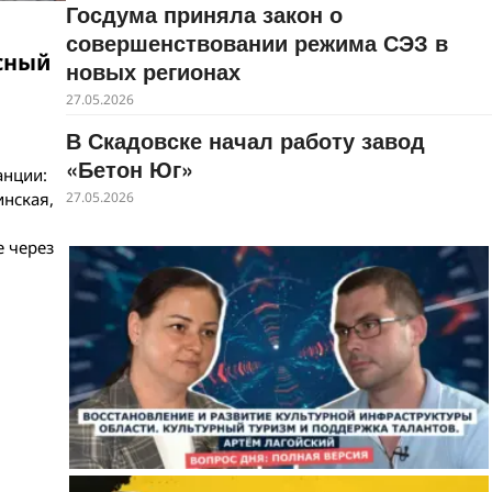
Госдума приняла закон о
совершенствовании режима СЭЗ в
сный
новых регионах
27.05.2026
В Скадовске начал работу завод
«Бетон Юг»
анции:
инская,
27.05.2026
е через