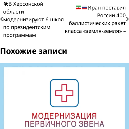
Навигация
🛠В Херсонской
Иран поставил
области
России 400
по
модернизируют 6 школ
баллистических ракет
по президентским
записям
класса «земля-земля» –
программам
Похожие записи