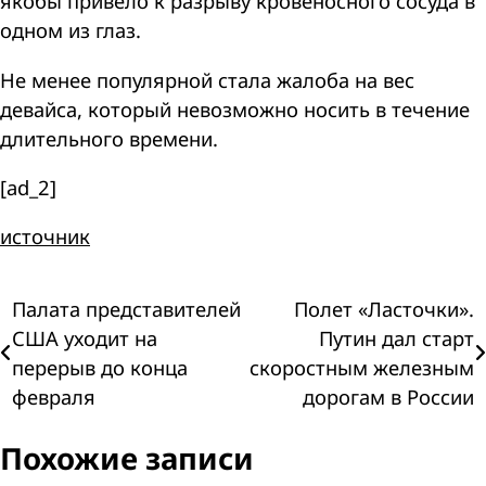
якобы привело к разрыву кровеносного сосуда в
одном из глаз.
Не менее популярной стала жалоба на вес
девайса, который невозможно носить в течение
длительного времени.
[ad_2]
источник
Навигация
Палата представителей
Полет «Ласточки».
США уходит на
Путин дал старт
по
перерыв до конца
скоростным железным
февраля
дорогам в России
записям
Похожие записи