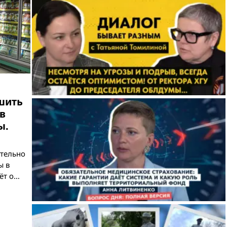
шить
в
ы.
ательно
ы в
ёт о…