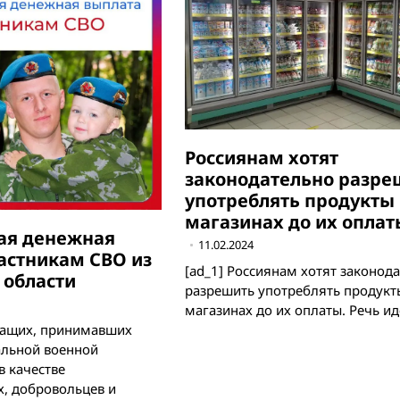
Россиянам хотят
законодательно разре
употреблять продукты 
магазинах до их оплат
ая денежная
11.02.2024
астникам СВО из
[ad_1] Россиянам хотят законод
 области
разрешить употреблять продукт
магазинах до их оплаты. Речь ид
жащих, принимавших
альной военной
в качестве
, добровольцев и