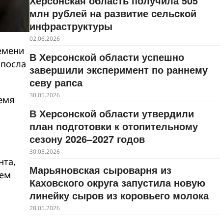
Херсонская область получила 505
млн рублей на развитие сельской
инфраструктуры
02.06.2026
емени
В Херсонской области успешно
 посла
завершили эксперимент по раннему
севу рапса
30.05.2026
емя
В Херсонской области утвердили
план подготовки к отопительному
сезону 2026–2027 годов
30.05.2026
нта,
Марьяновская сыроварня из
ием
Каховского округа запустила новую
линейку сыров из коровьего молока
28.05.2026