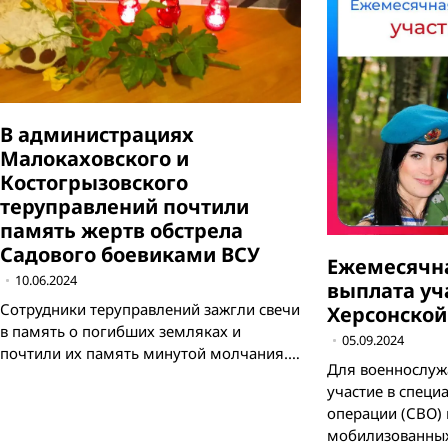
В администрациях
Малокаховского и
Костогрызовского
теруправлений почтили
память жертв обстрела
Садового боевиками ВСУ
Ежемесячн
10.06.2024
выплата уч
Сотрудники теруправлений зажгли свечи
Херсонской
в память о погибших земляках и
05.09.2024
почтили их память минутой молчания.…
Для военнослу
участие в специ
операции (СВО) 
мобилизованных