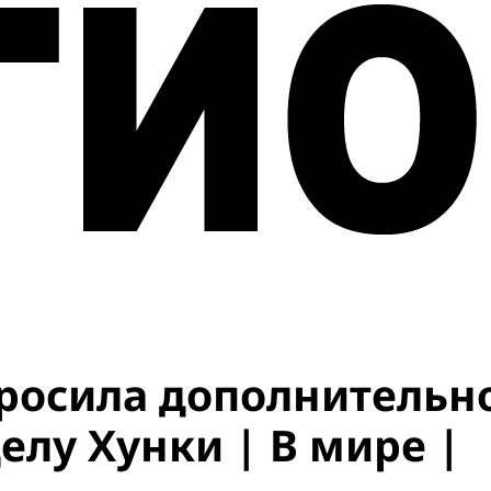
просила дополнительн
елу Хунки | В мире |