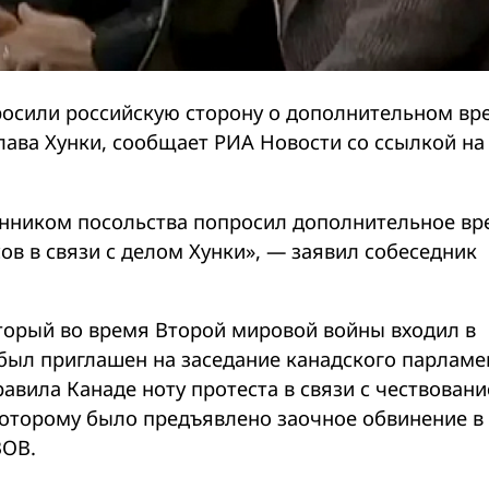
росили российскую сторону о дополнительном вр
слава Хунки, сообщает РИА Новости со ссылкой на
анником посольства попросил дополнительное вр
ов в связи с делом Хунки», — заявил собеседник
торый во время Второй мировой войны входил в
был приглашен на заседание канадского парламе
авила Канаде ноту протеста в связи с чествован
 которому было предъявлено заочное обвинение в
ВОВ.