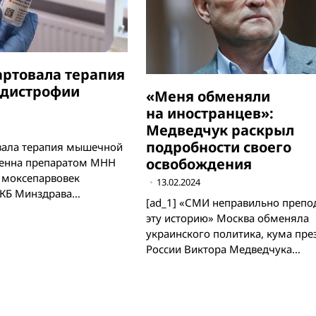
тартовала терапия
дистрофии
«Меня обменяли
на иностранцев»:
Медведчук раскрыл
подробности своего
овала терапия мышечной
освобождения
енна препаратом МНН
 моксепарвовек
13.02.2024
ДКБ Минздрава…
[ad_1] «СМИ неправильно препо
эту историю» Москва обменяла
украинского политика, кума пре
России Виктора Медведчука…