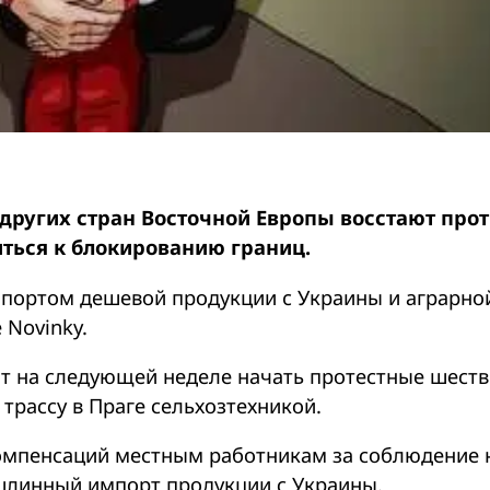
других стран Восточной Европы восстают про
ться к блокированию границ.
мпортом дешевой продукции c Украины и аграрно
 Novinky.
 на следующей неделе начать протестные шест
трассу в Праге сельхозтехникой.
омпенсаций местным работникам за соблюдение 
ошлинный импорт продукции с Украины.