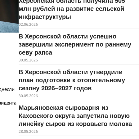
Херсонская область получила 505
млн рублей на развитие сельской
инфраструктуры
02.06.2026
В Херсонской области успешно
завершили эксперимент по раннему
севу рапса
30.05.2026
В Херсонской области утвердили
план подготовки к отопительному
сезону 2026–2027 годов
днесли
30.05.2026
зидента
Марьяновская сыроварня из
Каховского округа запустила новую
линейку сыров из коровьего молока
28.05.2026