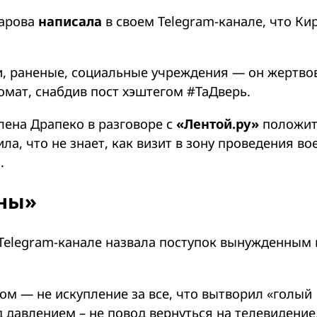
харова
написала
в своем Telegram-канале, что Ки
ти, раненые, социальные учреждения — он жертво
мат, снабдив пост хэштегом #ТаДверь.
лена Драпеко в разговоре с
«Лентой.ру»
положит
а, что не знает, как визит в зону проведения во
.
жны»
 Telegram-канале назвала поступок вынужденным 
ом — не искупление за все, что вытворил «голый
 давлением – не повод вернуться на телевидение