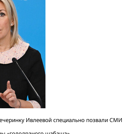
 вечеринку Ивлеевой специально позвали СМИ
торы «голодраного шабаша»…