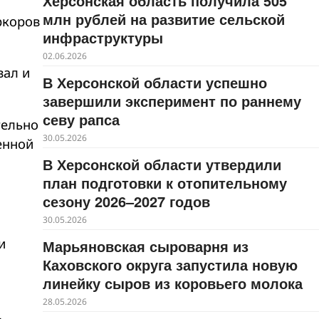
Херсонская область получила 505
млн рублей на развитие сельской
ркоров
инфраструктуры
02.06.2026
вал и
В Херсонской области успешно
завершили эксперимент по раннему
севу рапса
ельно
30.05.2026
енной
В Херсонской области утвердили
план подготовки к отопительному
сезону 2026–2027 годов
30.05.2026
и
Марьяновская сыроварня из
Каховского округа запустила новую
линейку сыров из коровьего молока
28.05.2026
,