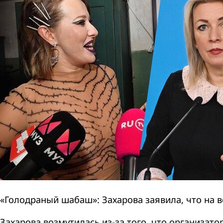
«Голодраный шабаш»: Захарова заявила, что на
Захарова возмутилась из-за того, что организа