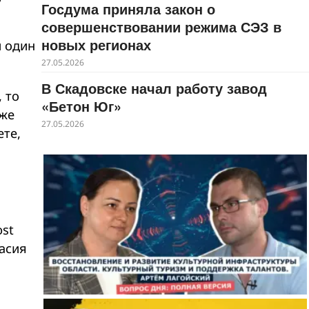
Госдума приняла закон о
совершенствовании режима СЭЗ в
новых регионах
и один
27.05.2026
В Скадовске начал работу завод
 то
«Бетон Юг»
уже
27.05.2026
ете,
ost
тасия