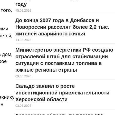
году
того,
15.06.2026
До конца 2027 года в Донбассе и
Новороссии расселят более 2,2 тыс.
щими
жителей аварийного жилья
ается,
13.06.2026
Министерство энергетики РФ создало
ь дом,
отраслевой штаб для стабилизации
рое
ситуации с поставками топлива в
южные регионы страны
09.06.2026
Сальдо заявил о росте
инвестиционной привлекательности
ехнику
Херсонской области
лн
03.06.2026