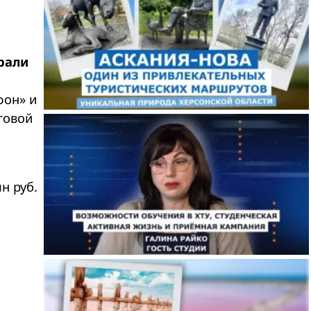
рали
фон» и
говой
н руб.