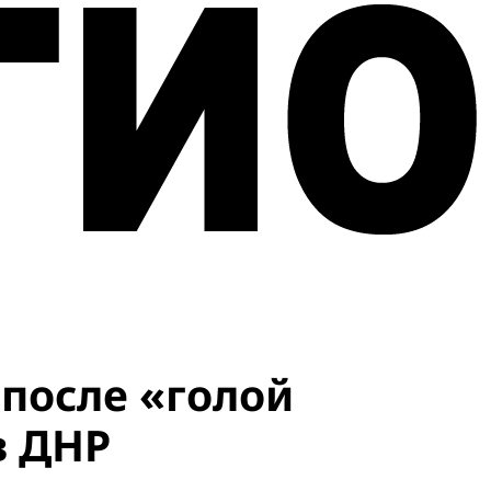
 после «голой
в ДНР