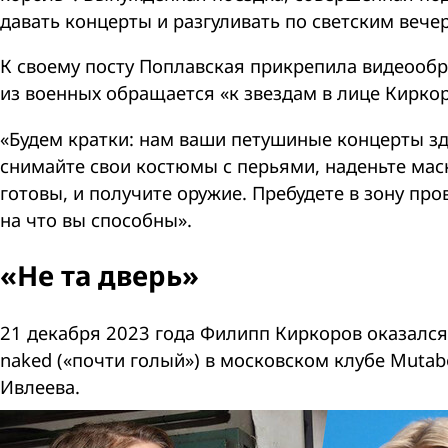
давать концерты и разгуливать по светским вече
К своему посту Поплавская прикрепила видеообр
из военных обращается «к звездам в лице Кирко
«Будем кратки: нам ваши петушиные концерты зде
снимайте свои костюмы с перьями, наденьте мас
готовы, и получите оружие. Пребудете в зону п
на что вы способны».
«Не та дверь»
21 декабря 2023 года Филипп Киркоров оказался
naked («почти голый») в московском клубе Mutab
Ивлеева.