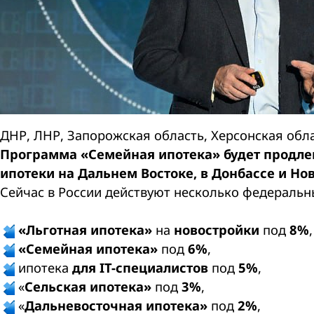
ДНР, ЛНР, Запорожская область, Херсонская обл
Программа «Семейная ипотека» будет продле
ипотеки на Дальнем Востоке, в Донбассе и Но
Сейчас в России действуют несколько федераль
«Льготная ипотека»
на
новостройки
под
8%
,
«Семейная ипотека»
под
6%
,
ипотека
для IT-специалистов
под
5%
,
«
Сельская ипотека»
под
3%
,
«
Дальневосточная ипотека»
под
2%
,