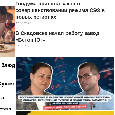
Госдума приняла закон о
совершенствовании режима СЭЗ в
новых регионах
27.05.2026
В Скадовске начал работу завод
«Бетон Юг»
27.05.2026
ь блюд
 |
Кухня
оить
строить