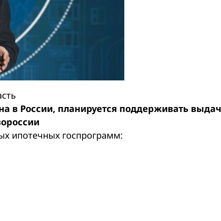
асть
на в России, планируется поддерживать выда
вороссии
ных ипотечных госпрограмм: