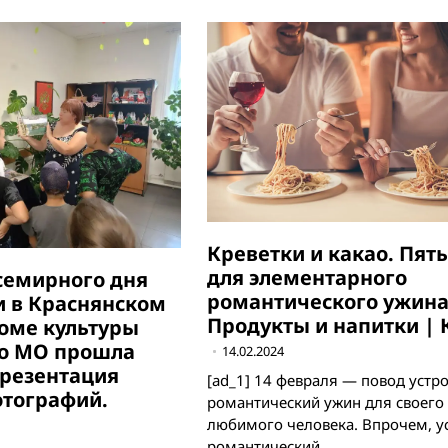
Креветки и какао. Пят
для элементарного
семирного дня
романтического ужина
 в Краснянском
Продукты и напитки | 
оме культуры
го МО прошла
14.02.2024
резентация
[ad_1] ​14 февраля — повод устр
тографий.
романтический ужин для своего
любимого человека. Впрочем, у
романтический…