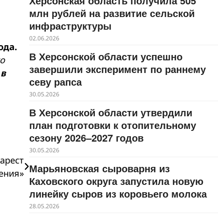
Херсонская область получила 505
млн рублей на развитие сельской
инфраструктуры
02.06.2026
ода.
В Херсонской области успешно
то
завершили эксперимент по раннему
 в
севу рапса
30.05.2026
В Херсонской области утвердили
план подготовки к отопительному
сезону 2026–2027 годов
30.05.2026
 арест
Марьяновская сыроварня из
ения»
Каховского округа запустила новую
линейку сыров из коровьего молока
28.05.2026