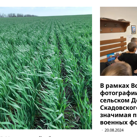
В рамках В
фотографии
сельском Д
Скадовско
значимая п
военных фо
20.08.2024