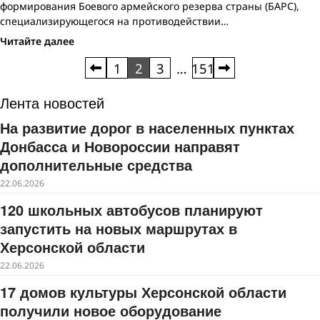
формирования Боевого армейского резерва страны (БАРС),
специализирующегося на противодействии…
Читайте далее
Пагинация
1
2
3
…
151
записей
Лента новостей
На развитие дорог в населенных пунктах
Донбасса и Новороссии направят
дополнительные средства
22.06.2026
120 школьных автобусов планируют
запустить на новых маршрутах в
Херсонской области
22.06.2026
17 домов культуры Херсонской области
получили новое оборудование