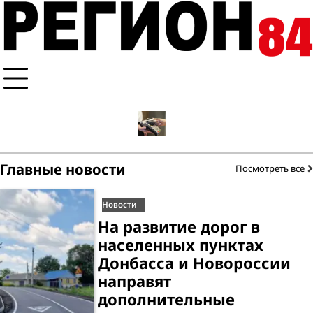
Перейти
к
содержимому
 документов
В Херсонской области в 2025 году зафиксирова
Главные новости
Посмотреть все
18.03.2026
Новости
На развитие дорог в
населенных пунктах
Донбасса и Новороссии
направят
дополнительные